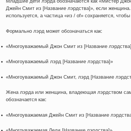
Младшие дети лэрда обозначаются как «Мистер Джон
Джейн Смит из [Название лэрдства]», если женщина
используется, а частица «из / of» сохраняется, чтобы
Формально лэрд может обозначаться как:
«Многоуважаемый Джон Смит из [Название лэрдства
«Многоуважаемый лэрд [Название лэрдства]»
«Многоуважаемый Джон Смит, лэрд [Название лэрдст
Жена лэрда или женщина, владеющая лэрдством са
обозначается как:
«Многоуважаемая Джейн Смит из [Название лэрдства
«Многоуважаемая Леди [Название лэрдства]»