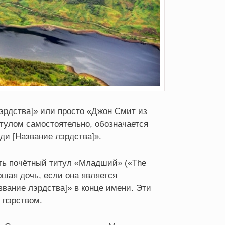
лэрдства]» или просто «Джон Смит из
тулом самостоятельно, обозначается
ди [Название лэрдства]».
ть почётный титул «Младший» («The
ршая дочь, если она является
звание лэрдства]» в конце имени. Эти
 пэрством.