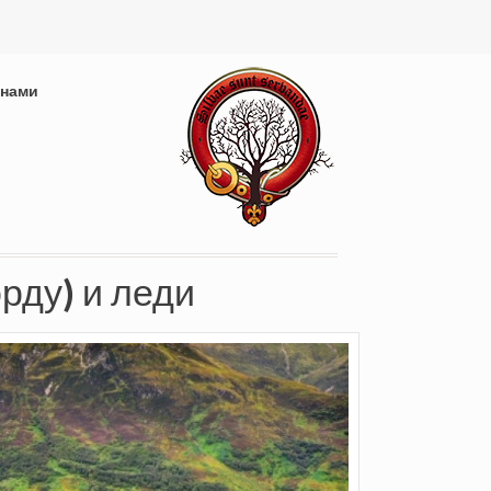
 нами
рду) и леди