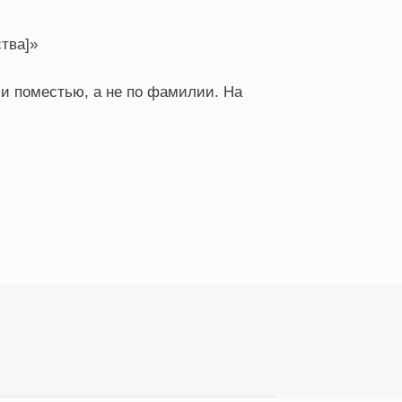
тва]»
и поместью, а не по фамилии. На