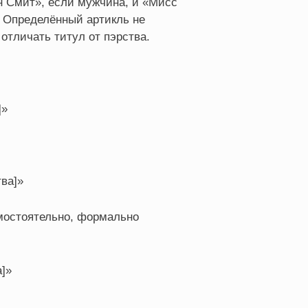
 Смит», если мужчина, и «Мисс
. Определённый артикль не
 отличать титул от пэрства.
]»
ва]»
мостоятельно, формально
]»